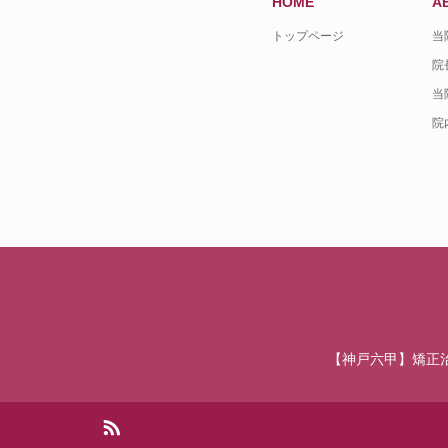
HOME
A
トップページ
当
院
当
院
【神戸六甲】矯正
RSS