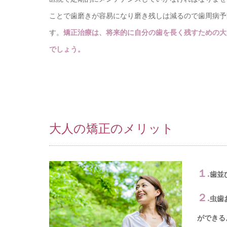
ことで歯磨きが容易になり磨き残しは減るので歯周病予
す。
矯正治療は、将来的に自分の歯を長く残すための大
でしょう。
大人の矯正のメリット
１.
歯並
２.
虫歯
ができる