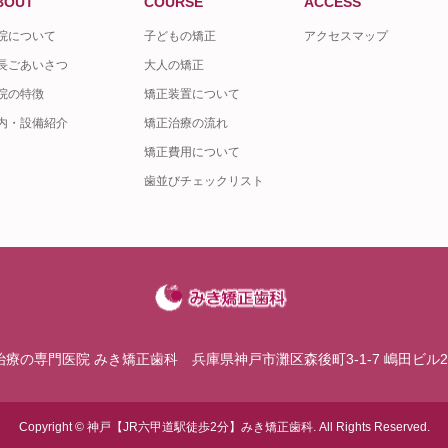
BOUT
COURSE
ACCESS
院について
子どもの矯正
アクセスマップ
長ごあいさつ
大人の矯正
院の特徴
矯正装置について
内・設備紹介
矯正治療の流れ
矯正費用について
歯並びチェックリスト
治療の専門医院 みき矯正歯科
兵庫県神戸市灘区森後町3-1-7 嶋田ビル2
Copyright
©
神戸【JR六甲道駅徒歩2分】みき矯正歯科
. All Rights Reserved.