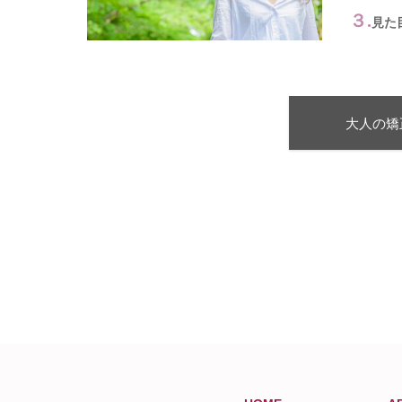
３.
見た
大人の矯